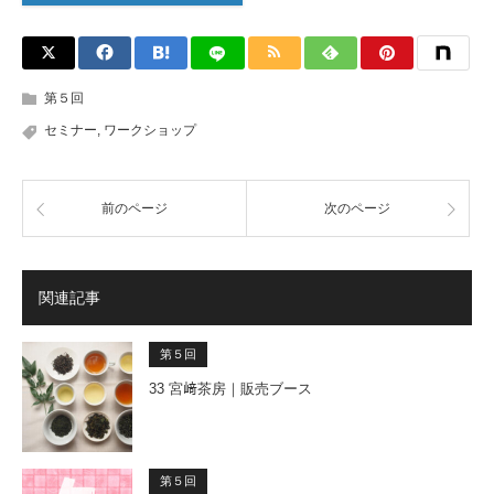
第５回
セミナー
,
ワークショップ
前のページ
次のページ
関連記事
第５回
33 宮﨑茶房｜販売ブース
第５回