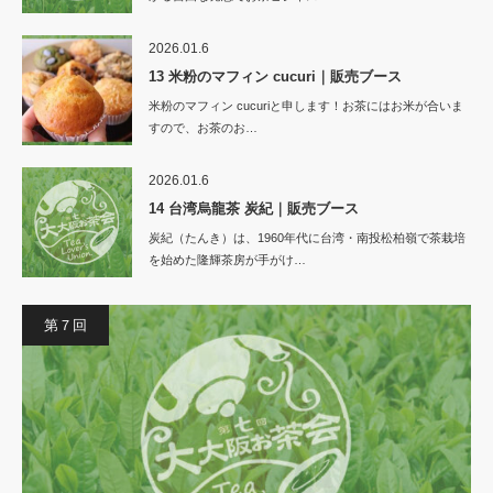
2026.01.6
13 米粉のマフィン cucuri｜販売ブース
米粉のマフィン cucuriと申します！お茶にはお米が合いま
すので、お茶のお…
2026.01.6
14 台湾烏龍茶 炭紀｜販売ブース
炭紀（たんき）は、1960年代に台湾・南投松柏嶺で茶栽培
を始めた隆輝茶房が手がけ…
第７回