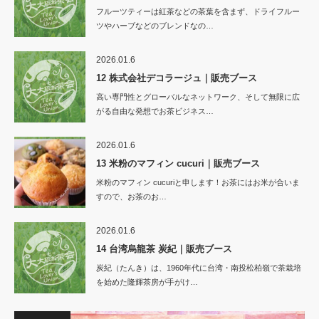
フルーツティーは紅茶などの茶葉を含まず、ドライフルー
ツやハーブなどのブレンドなの…
2026.01.6
12 株式会社デコラージュ｜販売ブース
高い専門性とグローバルなネットワーク、そして無限に広
がる自由な発想でお茶ビジネス…
2026.01.6
13 米粉のマフィン cucuri｜販売ブース
米粉のマフィン cucuriと申します！お茶にはお米が合いま
すので、お茶のお…
2026.01.6
14 台湾烏龍茶 炭紀｜販売ブース
炭紀（たんき）は、1960年代に台湾・南投松柏嶺で茶栽培
を始めた隆輝茶房が手がけ…