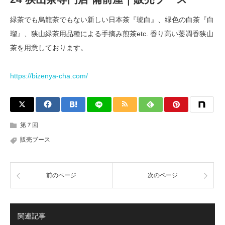
緑茶でも烏龍茶でもない新しい日本茶『琥白』、緑色の白茶『白
瑠』、狭山緑茶用品種による手摘み煎茶etc. 香り高い萎凋香狭山
茶を用意しております。
https://bizenya-cha.com/
第７回
販売ブース
前のページ
次のページ
関連記事